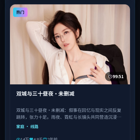
热门
99:51
双城与三十昼夜·未删减
双城与三十昼夜·未删减：叙事在回忆与现实之间反复
跳转，张力十足。雨夜、霓虹与长镜头共同营造沉浸氛
围。由陈凯歌执导，佟丽娅、马丽、瑛太等主演，韩国
家庭
· 线路
出品，类型为家庭。
14万
4.8千
2年前