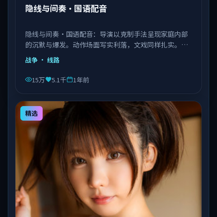
隐线与间奏·国语配音
隐线与间奏·国语配音：导演以克制手法呈现家庭内部
的沉默与爆发。动作场面写实利落，文戏同样扎实。由
李安执导，王景春、艾伦、赵丽颖等主演，中国大陆出
战争
· 线路
品，类型为战争。
15万
5.1千
1年前
精选