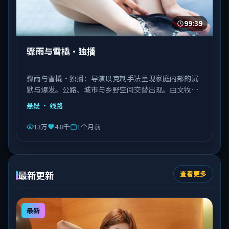
99:39
骤雨与雪橇·独播
骤雨与雪橇·独播：导演以克制手法呈现家庭内部的沉
默与爆发。公路、城市与乡野空间交替出现。由文牧野
执导，秦海璐、文淇、邓恩熙等主演，意大利出品，类
悬疑
· 线路
型为悬疑。
13万
4.8千
1个月前
最新更新
查看更多
最新