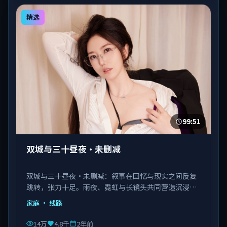
精选
99:51
双城与三十昼夜·未删减
双城与三十昼夜·未删减：叙事在回忆与现实之间反复
跳转，张力十足。雨夜、霓虹与长镜头共同营造沉浸氛
围。由陈凯歌执导，佟丽娅、马丽、瑛太等主演，韩国
家庭
· 线路
出品，类型为家庭。
14万
4.8千
2年前