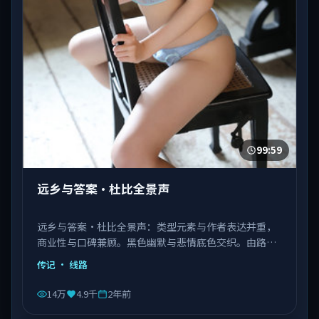
99:59
远乡与答案·杜比全景声
远乡与答案·杜比全景声：类型元素与作者表达并重，
商业性与口碑兼顾。黑色幽默与悲情底色交织。由路阳
执导，张译、肖战、杨紫琼等主演，中国香港出品，类
传记
· 线路
型为传记。
14万
4.9千
2年前