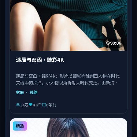
99:06
迷局与密函·臻彩4K
迷局与密函·臻彩4K：影片以细腻笔触刻画人物在时代
夹缝中的抉择。小人物视角折射大时代变迁。由新海诚
执导，刘德华、王景春、王凯等主演，泰国出品，类型
家庭
· 线路
为家庭。
14万
4.8千
6年前
精选