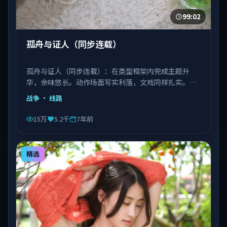
99:02
孤舟与证人（同步连载）
孤舟与证人（同步连载）：在类型框架内完成主题升
华，余味悠长。动作场面写实利落，文戏同样扎实。由
丹尼斯·维伦纽瓦执导，文淇、宋康昊、长泽雅美等主
战争
· 线路
演，越南出品，类型为战争。
15万
5.2千
7年前
精选