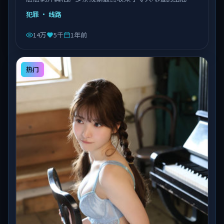
由陈凯歌执导，乔杉、沈腾、易烊千玺等主演，泰国出
犯罪
· 线路
品，类型为犯罪。
14万
5千
1年前
热门