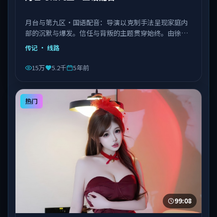
月台与第九区·国语配音：导演以克制手法呈现家庭内
部的沉默与爆发。信任与背叛的主题贯穿始终。由徐克
执导，章子怡、菅田将晖、张子枫等主演，中国台湾出
传记
· 线路
品，类型为传记。
15万
5.2千
5年前
热门
99:08