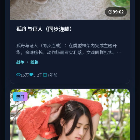
99:02
孤舟与证人（同步连载）
孤舟与证人（同步连载）：在类型框架内完成主题升
华，余味悠长。动作场面写实利落，文戏同样扎实。由
丹尼斯·维伦纽瓦执导，文淇、宋康昊、长泽雅美等主
战争
· 线路
演，越南出品，类型为战争。
15万
5.2千
7年前
热门