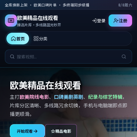
跳到主要内容
全库焕新上架 · 欧美口碑片单 · 多终端同步续播
8/8周六
欧美精品在线观看
登录
注册
臻选片库·多线路蓝光秒开
首页
分类
欧美精品在线观看
主打
欧美院线电影
、
口碑美剧英剧
、
纪录与综艺特辑
，
片库分区清晰、多线路冗余切换，手机与电脑端即点即
播更顺滑。
开始观看
精品电影