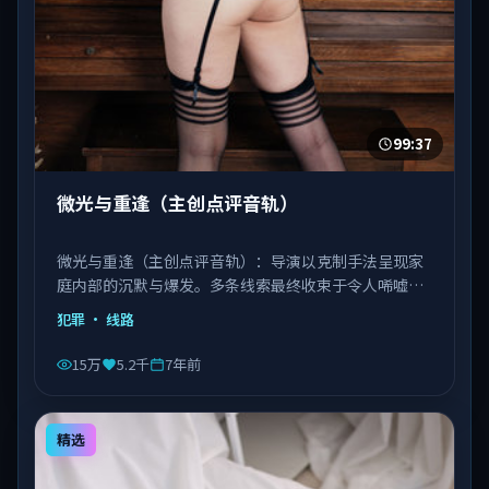
99:37
微光与重逢（主创点评音轨）
微光与重逢（主创点评音轨）：导演以克制手法呈现家
庭内部的沉默与爆发。多条线索最终收束于令人唏嘘的
结局。由徐克执导，刘德华、巩俐、宋康昊等主演，日
犯罪
· 线路
本出品，类型为犯罪。
15万
5.2千
7年前
精选