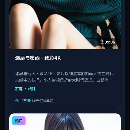
99:06
迷局与密函·臻彩4K
迷局与密函·臻彩4K：影片以细腻笔触刻画人物在时代
夹缝中的抉择。小人物视角折射大时代变迁。由新海诚
执导，刘德华、王景春、王凯等主演，泰国出品，类型
家庭
· 线路
为家庭。
14万
4.8千
6年前
热门