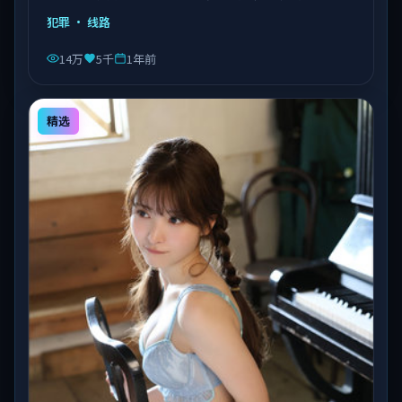
由陈凯歌执导，乔杉、沈腾、易烊千玺等主演，泰国出
犯罪
· 线路
品，类型为犯罪。
14万
5千
1年前
精选