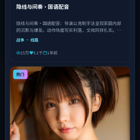
隐线与间奏·国语配音
隐线与间奏·国语配音：导演以克制手法呈现家庭内部
的沉默与爆发。动作场面写实利落，文戏同样扎实。由
李安执导，王景春、艾伦、赵丽颖等主演，中国大陆出
战争
· 线路
品，类型为战争。
15万
5.1千
1年前
热门