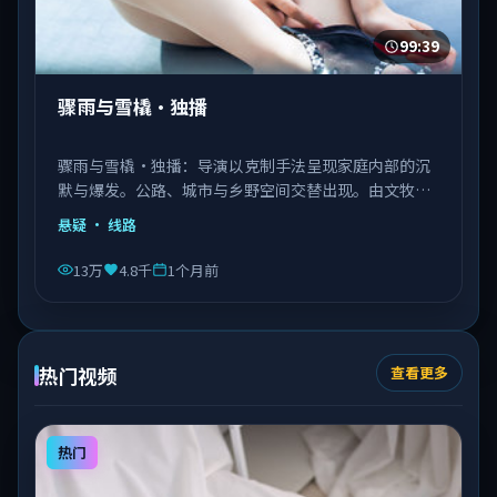
99:39
骤雨与雪橇·独播
骤雨与雪橇·独播：导演以克制手法呈现家庭内部的沉
默与爆发。公路、城市与乡野空间交替出现。由文牧野
执导，秦海璐、文淇、邓恩熙等主演，意大利出品，类
悬疑
· 线路
型为悬疑。
13万
4.8千
1个月前
热门视频
查看更多
热门