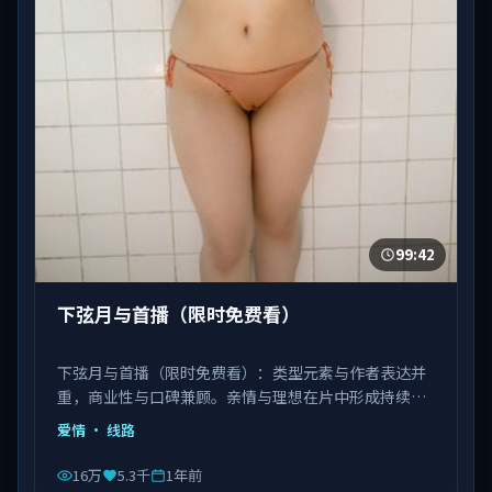
99:42
下弦月与首播（限时免费看）
下弦月与首播（限时免费看）：类型元素与作者表达并
重，商业性与口碑兼顾。亲情与理想在片中形成持续拉
扯。由饶晓志执导，白宇、刘亦菲、肖央等主演，中国
爱情
· 线路
台湾出品，类型为爱情。
16万
5.3千
1年前