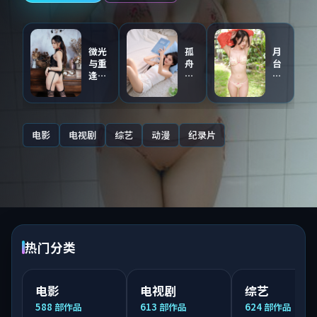
微光
孤
月
与重
舟
台
逢
与
与
（主
证
第
创点
人
九
评音
（同
区
轨）
步
·
电影
电视剧
综艺
动漫
纪录片
连
国
载）
语
配
音
热门分类
电影
电视剧
综艺
588
部作品
613
部作品
624
部作品