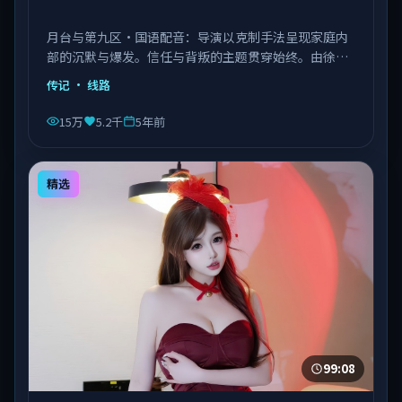
月台与第九区·国语配音：导演以克制手法呈现家庭内
部的沉默与爆发。信任与背叛的主题贯穿始终。由徐克
执导，章子怡、菅田将晖、张子枫等主演，中国台湾出
传记
· 线路
品，类型为传记。
15万
5.2千
5年前
精选
99:08