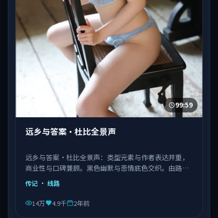
99:59
远乡与答案·杜比全景声
远乡与答案·杜比全景声：类型元素与作者表达并重，
商业性与口碑兼顾。黑色幽默与悲情底色交织。由路阳
执导，张译、肖战、杨紫琼等主演，中国香港出品，类
传记
· 线路
型为传记。
14万
4.9千
2年前